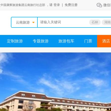
，请
登录
|
免费注册
微信
_中国康辉旅游集团云南旅行社总部
云南旅游
石林
湖南
定制旅游
专题旅游
旅游包车
门票
酒店